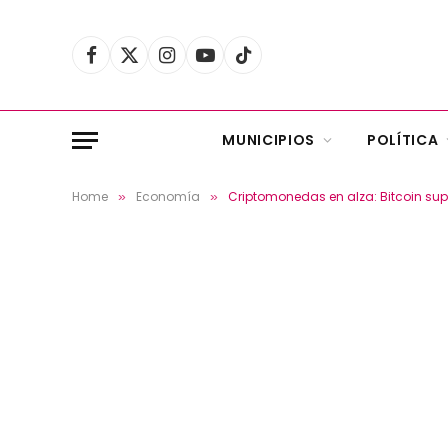
Facebook
X
Instagram
YouTube
TikTok
(Twitter)
MUNICIPIOS
POLÍTICA
Home
Economía
Criptomonedas en alza: Bitcoin supe
»
»