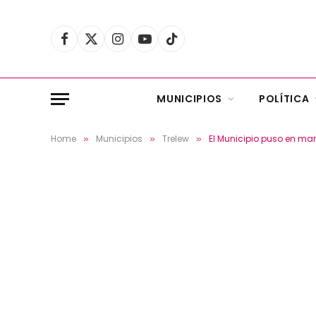
Facebook
X
Instagram
YouTube
TikTok
(Twitter)
MUNICIPIOS
POLÍTICA
Home
Municipios
Trelew
El Municipio puso en mar
»
»
»