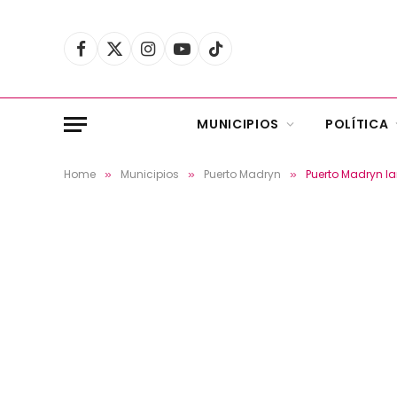
Facebook
X
Instagram
YouTube
TikTok
(Twitter)
MUNICIPIOS
POLÍTICA
Home
Municipios
Puerto Madryn
Puerto Madryn la
»
»
»