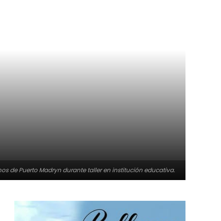
hos de Puerto Madryn durante taller en institución educativa.