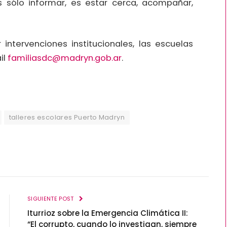
 sólo informar, es estar cerca, acompañar,
intervenciones institucionales, las escuelas
il
familiasdc@madryn.gob.ar
.
talleres escolares Puerto Madryn
SIGUIENTE POST
Iturrioz sobre la Emergencia Climática II:
“El corrupto, cuando lo investigan, siempre