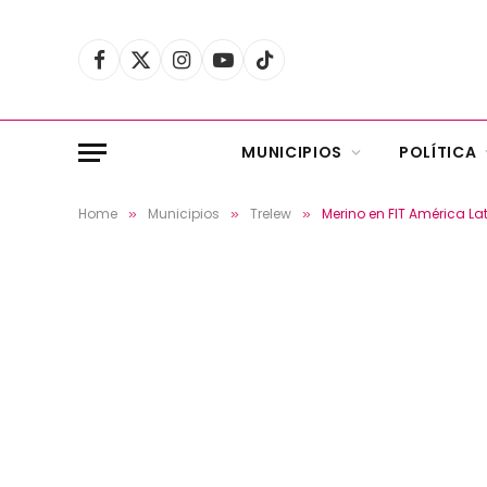
Facebook
X
Instagram
YouTube
TikTok
(Twitter)
MUNICIPIOS
POLÍTICA
Home
Municipios
Trelew
Merino en FIT América Lat
»
»
»