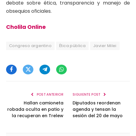
debate sobre ética, transparencia y manejo de
obsequios oficiales.
Cholila Online
Congreso argentino
Ética pública
Javier Milei
Facebook
Twitter
Telegram
WhatsApp
POST ANTERIOR
SIGUIENTE POST
Hallan camioneta
Diputados reordenan
robada oculta en patio y
agenda y tensan la
la recuperan en Trelew
sesión del 20 de mayo