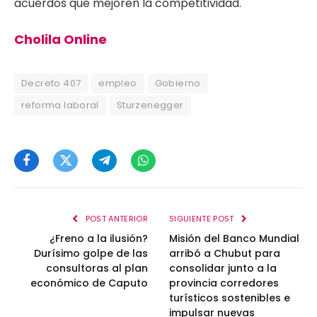
acuerdos que mejoren la competitividad.
Cholila Online
Decreto 407
empleo
Gobierno
reforma laboral
Sturzenegger
Facebook
Twitter
Telegram
WhatsApp
POST ANTERIOR
SIGUIENTE POST
¿Freno a la ilusión?
Misión del Banco Mundial
Durísimo golpe de las
arribó a Chubut para
consultoras al plan
consolidar junto a la
económico de Caputo
provincia corredores
turísticos sostenibles e
impulsar nuevas