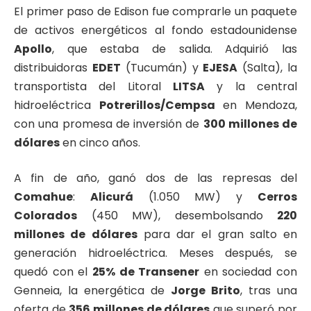
El primer paso de Edison fue comprarle un paquete
de activos energéticos al fondo estadounidense
Apollo
, que estaba de salida. Adquirió las
distribuidoras
EDET
(Tucumán) y
EJESA
(Salta), la
transportista del Litoral
LITSA
y la central
hidroeléctrica
Potrerillos/Cempsa
en Mendoza,
con una promesa de inversión de
300 millones de
dólares
en cinco años.
A fin de año, ganó dos de las represas del
Comahue
:
Alicurá
(1.050 MW) y
Cerros
Colorados
(450 MW), desembolsando
220
millones de dólares
para dar el gran salto en
generación hidroeléctrica. Meses después, se
quedó con el
25% de Transener
en sociedad con
Genneia, la energética de
Jorge Brito
, tras una
oferta de
356 millones de dólares
que superó por