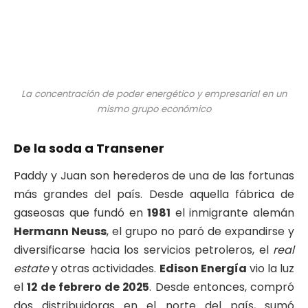
La concentración de poder energético y empresarial en un
mismo grupo económico
De la soda a Transener
Paddy y Juan son herederos de una de las fortunas
más grandes del país. Desde aquella fábrica de
gaseosas que fundó en
1981
el inmigrante alemán
Hermann Neuss
, el grupo no paró de expandirse y
diversificarse hacia los servicios petroleros, el
real
estate
y otras actividades.
Edison Energía
vio la luz
el
12 de febrero de 2025
. Desde entonces, compró
dos distribuidoras en el norte del país, sumó