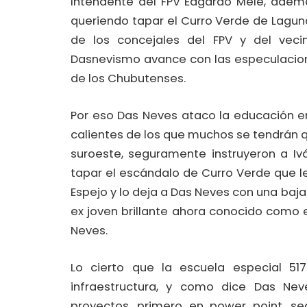
Intendente del FPV Edgardo Mele, ademá
queriendo tapar el Curro Verde de Laguna
de los concejales del FPV y del veci
Dasnevismo avance con las especulacione
de los Chubutenses.
Por eso Das Neves ataco la educación e
calientes de los que muchos se tendrán q
suroeste, seguramente instruyeron a Iv
tapar el escándalo de Curro Verde que le 
Espejo y lo deja a Das Neves con una baj
ex joven brillante ahora conocido como e
Neves.
Lo cierto que la escuela especial 
infraestructura, y como dice Das Nev
proyectos, primero en power point, s