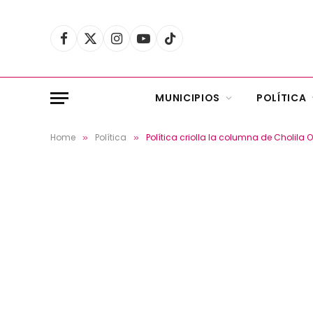
Facebook
X
Instagram
YouTube
TikTok
(Twitter)
MUNICIPIOS
POLÍTICA
Home
Política
Política criolla la columna de Cholil
»
»