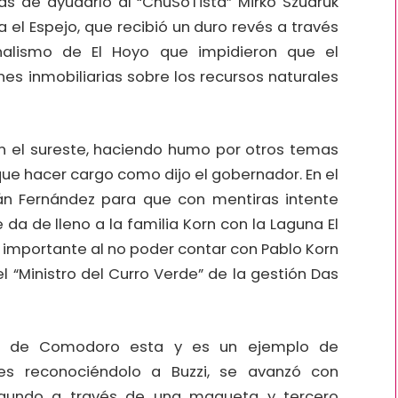
s de ayudarlo al “ChuSoTista” Mirko Szudruk
 el Espejo, que recibió un duro revés a través
nalismo de El Hoyo que impidieron que el
s inmobiliarias sobre los recursos naturales
n el sureste, haciendo humo por otros temas
ue hacer cargo como dijo el gobernador. En el
án Fernández para que con mentiras intente
da de lleno a la familia Korn con la Laguna El
a importante al no poder contar con Pablo Korn
l “Ministro del Curro Verde” de la gestión Das
517 de Comodoro esta y es un ejemplo de
es reconociéndolo a Buzzi, se avanzó con
egundo a través de una maqueta y tercero