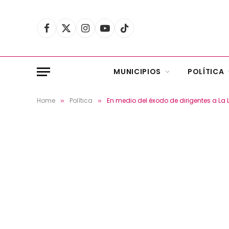
Facebook
X
Instagram
YouTube
TikTok
(Twitter)
MUNICIPIOS
POLÍTICA
Home
Política
En medio del éxodo de dirigentes a La 
»
»