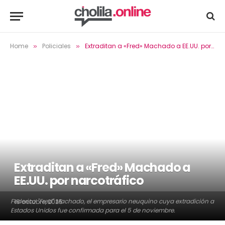
Home
Policiales
Extraditan a «Fred» Machado a EE.UU. por narcotráfico
»
»
Extraditan a «Fred» Machado a
EE.UU. por narcotráfico
Federico "Fred" Machado, el empresario neuquino cuya extradición a
19 octubre, 2025
Estados Unidos fue confirmada para el 5 de noviembre.