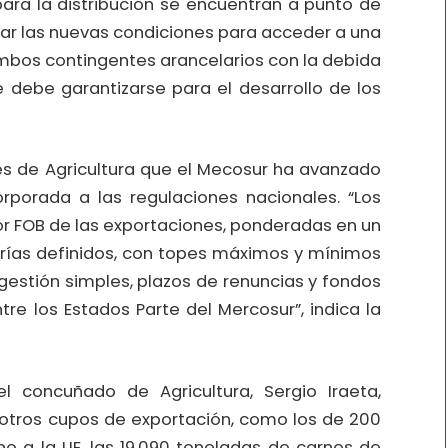
 para la distribución se encuentran a punto de
fijar las nuevas condiciones para acceder a una
ambos contingentes arancelarios con la debida
e debe garantizarse para el desarrollo de los
 de Agricultura que el Mecosur ha avanzado
porada a las regulaciones nacionales. “Los
lor FOB de las exportaciones, ponderadas en un
orías definidos, con topes máximos y mínimos
estión simples, plazos de renuncias y fondos
tre los Estados Parte del Mercosur”, indica la
l concuñado de Agricultura, Sergio Iraeta,
otros cupos de exportación, como los de 200
o a la UE, las 19.090 toneladas de carnes de