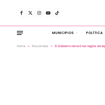
Facebook
X
Instagram
YouTube
TikTok
(Twitter)
MUNICIPIOS
POLÍTICA
Home
Nacionales
El Gobierno renovó las reglas de e
»
»