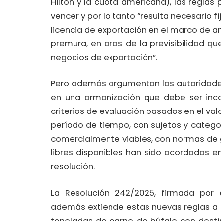
Hilton y la cuota americana), las reglas
vencer y por lo tanto “resulta necesario 
licencia de exportación en el marco de 
premura, en aras de la previsibilidad qu
negocios de exportación”.
Pero además argumentan las autoridades
en una armonización que debe ser incor
criterios de evaluación basados en el va
período de tiempo, con sujetos y categ
comercialmente viables, con normas de g
libres disponibles han sido acordados en
resolución.
La Resolución 242/2025, firmada por e
además extiende estas nuevas reglas a 
toneladas de carne de búfalo con destin