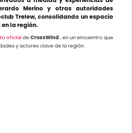
privados a medida y experiencias de
Gerardo Merino y otras autoridades
club Trelew, consolidando un espacio
en la región.
o oficial
de
CrossWind
, en un encuentro que
idades y actores clave de la región.