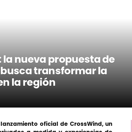
 la nueva propuesta de
 busca transformar la
n la región
 lanzamiento oficial de CrossWind, un