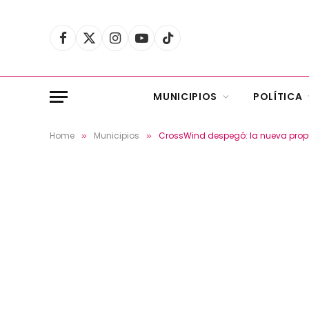
Facebook
X
Instagram
YouTube
TikTok
(Twitter)
MUNICIPIOS
POLÍTICA
Home
Municipios
CrossWind despegó: la nueva propu
»
»