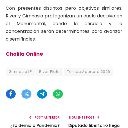
Con presentes distintos pero objetivos similares,
River y Gimnasia protagonizan un duelo decisivo en
el Monumental, donde la eficacia y la
concentración serán determinantes para avanzar
a semifinales.
Cholila Online
Gimnasia LP
River Plate
Torneo Apertura 2026
Facebook
Twitter
Telegram
WhatsApp
POST ANTERIOR
SIGUIENTE POST
¿Epidemia o Pandemia?
Diputado libertario llega