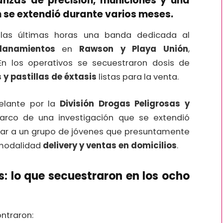
anzas de precisión, municiones y una
ón se extendió durante varios meses.
as últimas horas una banda dedicada al
lanamientos
en
Rawson y Playa Unión
,
 En los operativos se secuestraron dosis de
y pastillas de éxtasis
listas para la venta.
elante por la
División Drogas Peligrosas y
arco de una investigación que se extendió
icar a un grupo de jóvenes que presuntamente
 modalidad
delivery y ventas en domicilios
.
: lo que secuestraron en los ocho
ontraron: