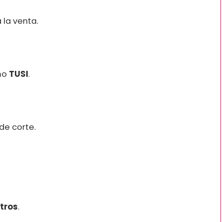
la venta.
mo
TUSI
.
de corte.
etros
.