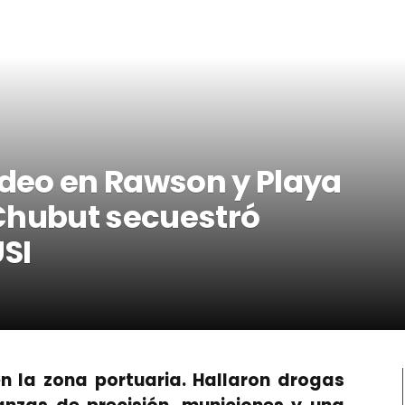
deo en Rawson y Playa
l Chubut secuestró
USI
n la zona portuaria. Hallaron drogas