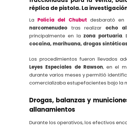
fraccionadas para la venta, bal
réplica de pistola. La investigaci
La
Policía del Chubut
desbarató en l
narcomenudeo
tras realizar
ocho al
principalmente en la
zona portuaria
.
cocaína, marihuana, drogas sintéticas 
Los procedimientos fueron llevados ad
Leyes Especiales de Rawson
, en el m
durante varios meses y permitió identif
comercializaba estupefacientes bajo la
Drogas, balanzas y municiones
allanamientos
Durante los operativos, los efectivos enc