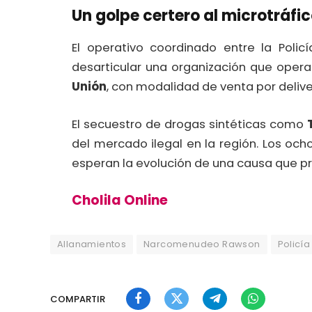
Un golpe certero al microtráfic
El operativo coordinado entre la Polic
desarticular una organización que oper
Unión
, con modalidad de venta por deliver
El secuestro de drogas sintéticas como
del mercado ilegal en la región. Los oc
esperan la evolución de una causa que p
Cholila Online
Allanamientos
Narcomenudeo Rawson
Policía
COMPARTIR
Facebook
Twitter
Telegram
WhatsApp