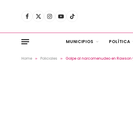
Facebook
X
Instagram
YouTube
TikTok
(Twitter)
MUNICIPIOS
POLÍTICA
Home
Policiales
Golpe al narcomenudeo en Rawson y P
»
»