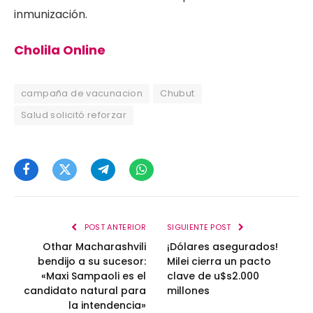
inmunización.
Cholila Online
campaña de vacunacion
Chubut
Salud solicitó reforzar
Facebook
Twitter
Telegram
WhatsApp
POST ANTERIOR
SIGUIENTE POST
Othar Macharashvili
¡Dólares asegurados!
bendijo a su sucesor:
Milei cierra un pacto
«Maxi Sampaoli es el
clave de u$s2.000
candidato natural para
millones
la intendencia»