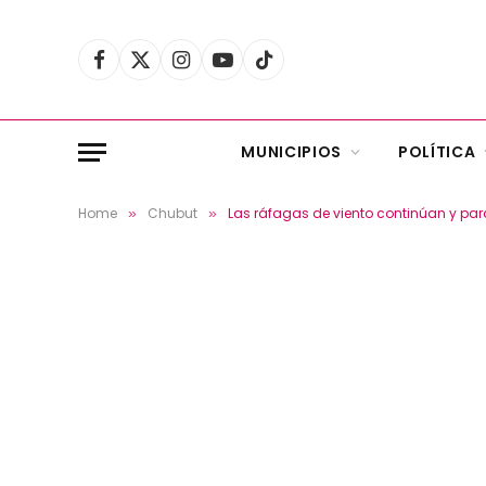
Facebook
X
Instagram
YouTube
TikTok
(Twitter)
MUNICIPIOS
POLÍTICA
Home
Chubut
Las ráfagas de viento continúan y par
»
»