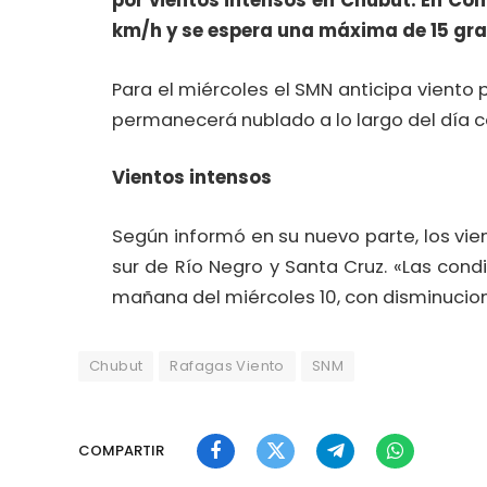
por vientos intensos en Chubut. En Co
km/h y se espera una máxima de 15 gr
Para el miércoles el SMN anticipa viento 
permanecerá nublado a lo largo del día 
Vientos intensos
Según informó en su nuevo parte, los vie
sur de Río Negro y Santa Cruz. «Las con
mañana del miércoles 10, con disminucion
Chubut
Rafagas Viento
SNM
COMPARTIR
Facebook
Twitter
Telegram
WhatsApp