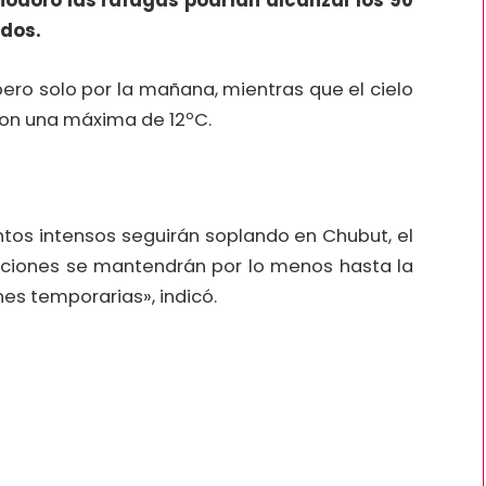
modoro las ráfagas podrían alcanzar los 90
ados.
pero solo por la mañana, mientras que el cielo
con una máxima de 12ºC.
ntos intensos seguirán soplando en Chubut, el
diciones se mantendrán por lo menos hasta la
es temporarias», indicó.