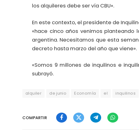
los alquileres debe ser vía CBU».
En este contexto, el presidente de Inqui
«hace cinco años venimos planteando la
argentina. Necesitamos que esta semana 
decreto hasta marzo del año que viene».
«Somos 9 millones de inquilinos e inqui
subrayó.
alquiler
de junio
Economía
el
inquilinos
COMPARTIR
Facebook
Twitter
Telegram
WhatsApp