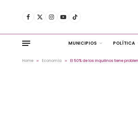
Facebook
X
Instagram
YouTube
TikTok
(Twitter)
MUNICIPIOS
POLÍTICA
Home
Economía
El 50% de los inquilinos tiene probl
»
»