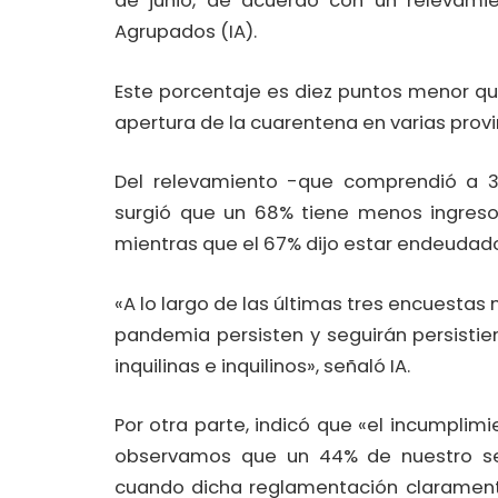
de junio, de acuerdo con un relevamien
Agrupados (IA).
Este porcentaje es diez puntos menor qu
apertura de la cuarentena en varias provin
Del relevamiento -que comprendió a 300
surgió que un 68% tiene menos ingreso
mientras que el 67% dijo estar endeudado
«A lo largo de las últimas tres encuestas
pandemia persisten y seguirán persistie
inquilinas e inquilinos», señaló IA.
Por otra parte, indicó que «el incumpli
observamos que un 44% de nuestro sect
cuando dicha reglamentación clarament