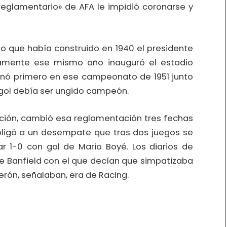
reglamentario» de AFA le impidió coronarse y
po que había construido en 1940 el presidente
eamente ese mismo año inauguró el estadio
minó primero en ese campeonato de 1951 junto
 gol debía ser ungido campeón.
ición, cambió esa reglamentación tres fechas
obligó a un desempate que tras dos juegos se
r 1-0 con gol de Mario Boyé. Los diarios de
de Banfield con el que decían que simpatizaba
rón, señalaban, era de Racing.