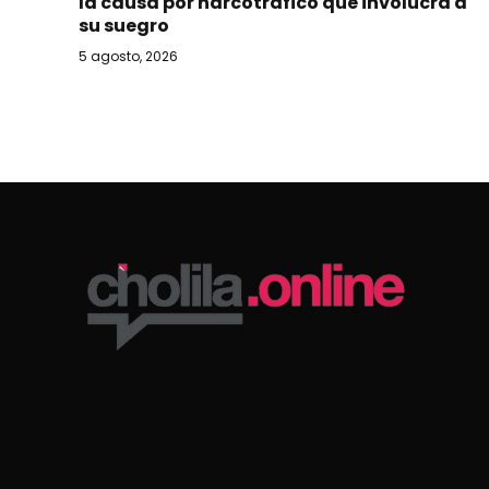
la causa por narcotráfico que involucra a
su suegro
5 agosto, 2026