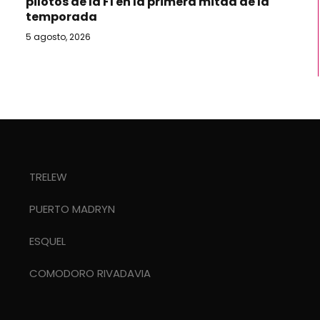
pilotos de la F1 en la primera mitad de la
temporada
5 agosto, 2026
TRELEW
PUERTO MADRYN
ESQUEL
COMODORO RIVADAVIA