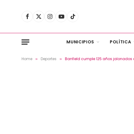
Facebook
X
Instagram
YouTube
TikTok
(Twitter)
MUNICIPIOS
POLÍTICA
Home
Deportes
Banfield cumple 125 años jalonados de
»
»