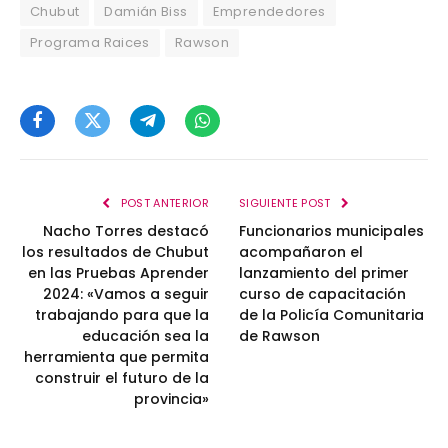
Chubut
Damián Biss
Emprendedores
Programa Raices
Rawson
Facebook
Twitter
Telegram
WhatsApp
POST ANTERIOR
SIGUIENTE POST
Nacho Torres destacó
Funcionarios municipales
los resultados de Chubut
acompañaron el
en las Pruebas Aprender
lanzamiento del primer
2024: «Vamos a seguir
curso de capacitación
trabajando para que la
de la Policía Comunitaria
educación sea la
de Rawson
herramienta que permita
construir el futuro de la
provincia»