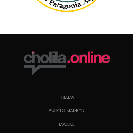
TRELEW
PUERTO MADRYN
ESQUEL