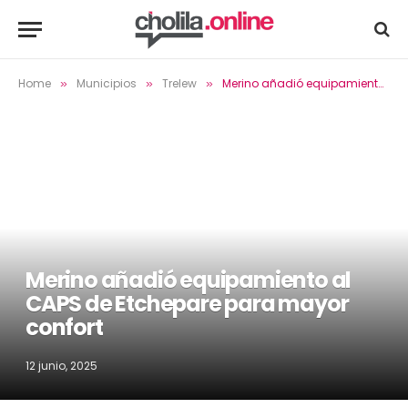
Home
Municipios
Trelew
Merino añadió equipamiento al CAPS de Etchepare para mayor confort
»
»
»
Merino añadió equipamiento al
CAPS de Etchepare para mayor
confort
12 junio, 2025