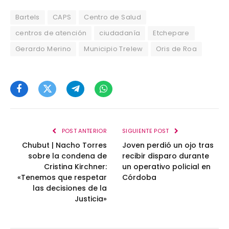
Bartels
CAPS
Centro de Salud
centros de atención
ciudadanía
Etchepare
Gerardo Merino
Municipio Trelew
Oris de Roa
Facebook
Twitter
Telegram
WhatsApp
POST ANTERIOR
SIGUIENTE POST
Chubut | Nacho Torres
Joven perdió un ojo tras
sobre la condena de
recibir disparo durante
Cristina Kirchner:
un operativo policial en
«Tenemos que respetar
Córdoba
las decisiones de la
Justicia»