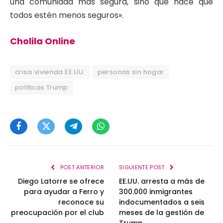
una comunidad más segura, sino que hace que
todos estén menos seguros».
Cholila Online
crisis vivienda EE.UU.
personas sin hogar
políticas Trump
Facebook
Twitter
Telegram
WhatsApp
POST ANTERIOR
SIGUIENTE POST
Diego Latorre se ofrece
EE.UU. arresta a más de
para ayudar a Ferro y
300.000 inmigrantes
reconoce su
indocumentados a seis
preocupación por el club
meses de la gestión de
Trump