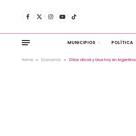
Facebook
X
Instagram
YouTube
TikTok
(Twitter)
MUNICIPIOS
POLÍTICA
Home
Economía
Dólar oficial y blue hoy en Argentin
»
»