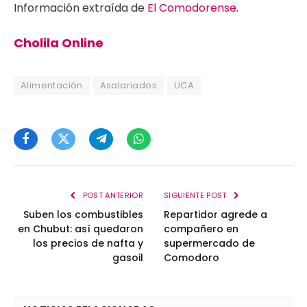
Información extraída de
El Comodorense
.
Cholila Online
Alimentación
Asalariados
UCA
Facebook
Twitter
Telegram
WhatsApp
POST ANTERIOR
SIGUIENTE POST
Suben los combustibles
Repartidor agrede a
en Chubut: así quedaron
compañero en
los precios de nafta y
supermercado de
gasoil
Comodoro