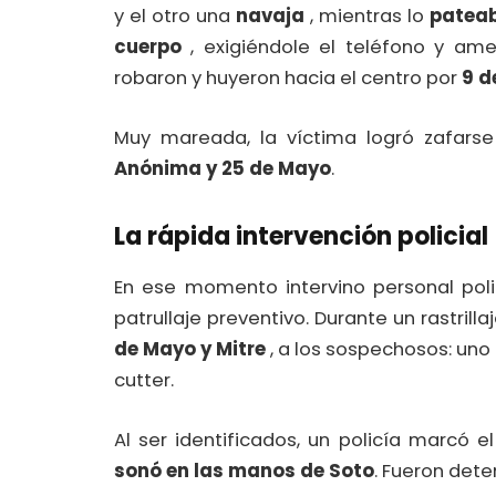
y el otro una
navaja
, mientras lo
pateab
cuerpo
, exigiéndole el teléfono y ame
robaron y huyeron hacia el centro por
9 d
Muy mareada, la víctima logró zafars
Anónima y 25 de Mayo
.
La rápida intervención policial
En ese momento intervino personal pol
patrullaje preventivo. Durante un rastril
de Mayo y Mitre
, a los sospechosos: uno 
cutter.
Al ser identificados, un policía marcó 
sonó en las manos de Soto
. Fueron dete