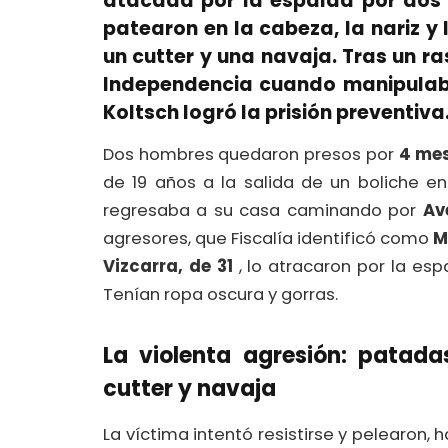
atacada por la espalda por dos su
patearon en la cabeza, la nariz y
un cutter y una navaja. Tras un ras
Independencia cuando manipulaban
Koltsch logró la prisión preventiva
Dos hombres quedaron presos por
4 me
de 19 años a la salida de un boliche en
regresaba a su casa caminando por
Av
agresores, que Fiscalía identificó como
M
Vizcarra, de 31
, lo atracaron por la esp
Tenían ropa oscura y gorras.
La violenta agresión: patad
cutter y navaja
La víctima intentó resistirse y pelearon,