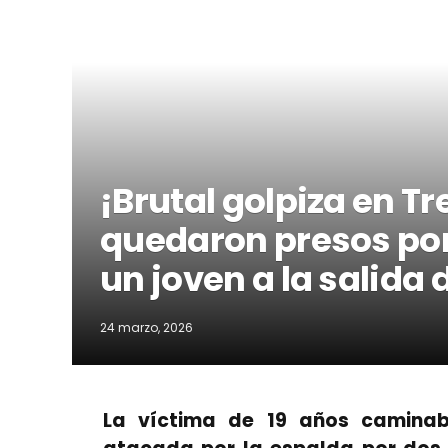
¡Brutal golpiza en T
quedaron presos por
un joven a la salida 
24 marzo, 2026
La víctima de 19 años camina