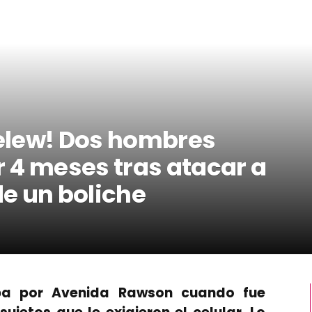
relew! Dos hombres
 4 meses tras atacar a
de un boliche
ba por Avenida Rawson cuando fue