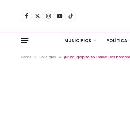
Facebook
X
Instagram
YouTube
TikTok
(Twitter)
MUNICIPIOS
POLÍTICA
Home
Policiales
¡Brutal golpiza en Trelew! Dos hombr
»
»