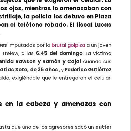
jetos que le exigieron el celular. Lo
 los ojos, mientras lo amenazaban con
trillaje, la policía los detuvo en Plaza
 el teléfono robado. El fiscal Lucas
.
ses
imputados por la
brutal golpiza
a un joven
 Trelew, a las
6.45 del domingo
. La víctima
enida Rawson y Ramón y Cajal
cuando sus
atías Soto, de 35 años
, y
Federico Gutiérrez
alda, exigiéndole que le entregaran el celular.
as en la cabeza y amenazas con
 hasta que uno de los agresores sacó un
cutter