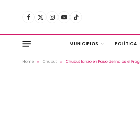
Facebook
X
Instagram
YouTube
TikTok
(Twitter)
MUNICIPIOS
POLÍTICA
Home
Chubut
Chubut lanzó en Paso de Indios el Pr
»
»