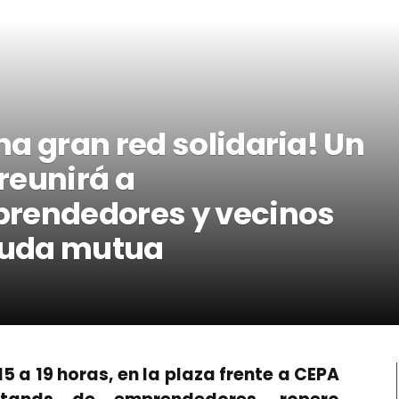
a gran red solidaria! Un
reunirá a
prendedores y vecinos
ayuda mutua
5 a 19 horas, en la plaza frente a CEPA