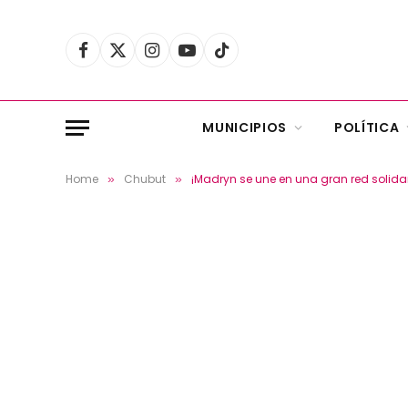
Facebook
X
Instagram
YouTube
TikTok
(Twitter)
MUNICIPIOS
POLÍTICA
Home
Chubut
¡Madryn se une en una gran red solida
»
»