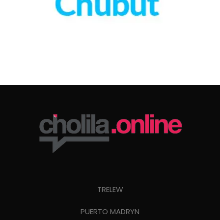
TRELEW
PUERTO MADRYN