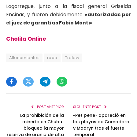
Lagarregue, junto a la fiscal general Griselda
Encinas, y fueron debidamente
«autorizadas por
el juez de garantías Fabio Monti»
.
Cholila Online
Allanamientos
robo
Trelew
Facebook
Twitter
Telegram
WhatsApp
POST ANTERIOR
SIGUIENTE POST
La prohibición de la
«Pez pene» apareció en
minería en Chubut
las playas de Comodoro
bloquea la mayor
y Madryn tras el fuerte
reserva de uranio de alta
temporal