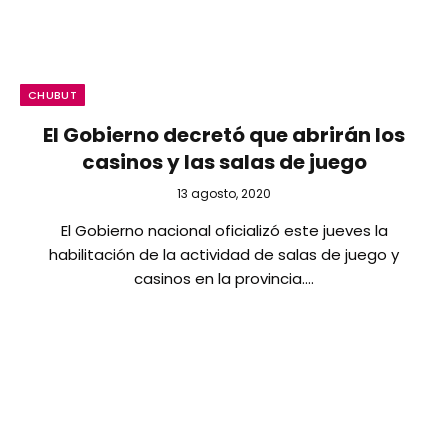
CHUBUT
El Gobierno decretó que abrirán los
casinos y las salas de juego
13 agosto, 2020
El Gobierno nacional oficializó este jueves la
habilitación de la actividad de salas de juego y
casinos en la provincia.…