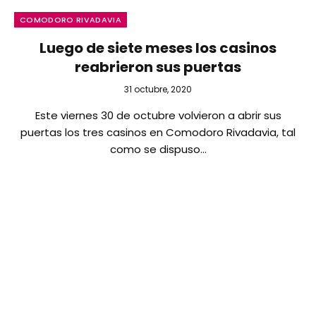
COMODORO RIVADAVIA
Luego de siete meses los casinos
reabrieron sus puertas
31 octubre, 2020
Este viernes 30 de octubre volvieron a abrir sus
puertas los tres casinos en Comodoro Rivadavia, tal
como se dispuso…