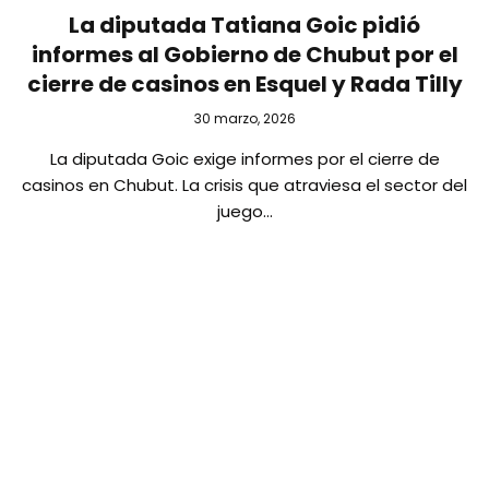
La diputada Tatiana Goic pidió
informes al Gobierno de Chubut por el
cierre de casinos en Esquel y Rada Tilly
30 marzo, 2026
La diputada Goic exige informes por el cierre de
casinos en Chubut. La crisis que atraviesa el sector del
juego…