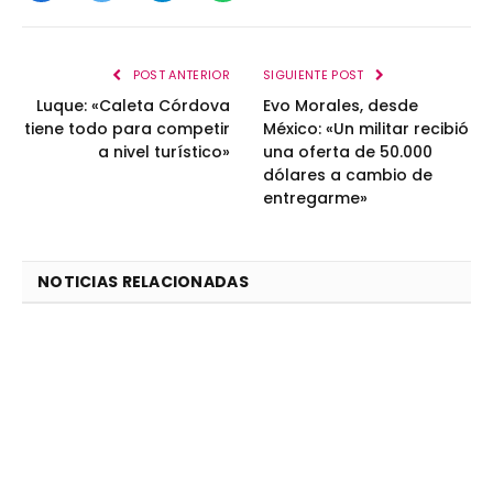
Facebook
Twitter
Telegram
WhatsApp
POST ANTERIOR
SIGUIENTE POST
Luque: «Caleta Córdova
Evo Morales, desde
tiene todo para competir
México: «Un militar recibió
a nivel turístico»
una oferta de 50.000
dólares a cambio de
entregarme»
NOTICIAS RELACIONADAS