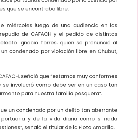
icios portuarios condenado por la Justicia por
es que se encontraba libre.
te miércoles luego de una audiencia en los
 repudio de CAFACH y el pedido de distintos
 electo Ignacio Torres, quien se pronunció al
un condenado por violación libre en Chubut,
de CAFACH, señaló que “estamos muy conformes
ue se involucró como debe ser en un caso tan
larmente para nuestra familia pesquera”.
que un condenado por un delito tan aberrante
d portuaria y de la vida diaria como si nada
ones”, señaló el titular de la Flota Amarilla.