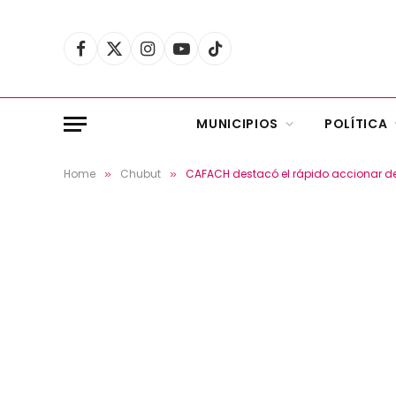
Facebook
X
Instagram
YouTube
TikTok
(Twitter)
MUNICIPIOS
POLÍTICA
Home
Chubut
CAFACH destacó el rápido accionar de 
»
»