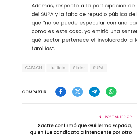
Además, respecto a la participación de
del SUPA y la falta de repudio pública d
que “no se puede especular con una cau
como es este caso, ya emitió una senten
qué sector pertenece el involucrado a 
familias”.
CAFACH
Justicia
Slider
SUPA
COMPARTIR
Facebook
Twitter
Telegram
WhatsApp
POST ANTERIOR
Sastre confirmó que Guillermo Espada,
quien fue candidato a intendente por otro