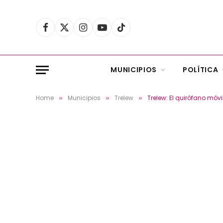
Facebook
X
Instagram
YouTube
TikTok
(Twitter)
MUNICIPIOS
POLÍTICA
Home
Municipios
Trelew
Trelew: El quirófano móvi
»
»
»