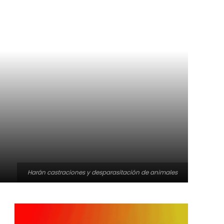
Harán castraciones y desparasitación de animales