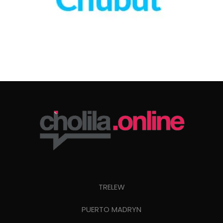
TRELEW
PUERTO MADRYN