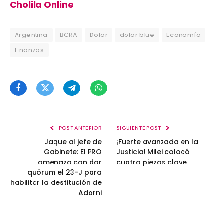
Cholila Online
Argentina
BCRA
Dolar
dolar blue
Economía
Finanzas
Facebook
Twitter
Telegram
WhatsApp
POST ANTERIOR
SIGUIENTE POST
Jaque al jefe de
¡Fuerte avanzada en la
Gabinete: El PRO
Justicia! Milei colocó
amenaza con dar
cuatro piezas clave
quórum el 23-J para
habilitar la destitución de
Adorni