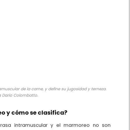
muscular de la carne, y define su jugosidad y terneza.
za Darío Colombatto.
 y cómo se clasifica?
rasa intramuscular y el marmoreo no son