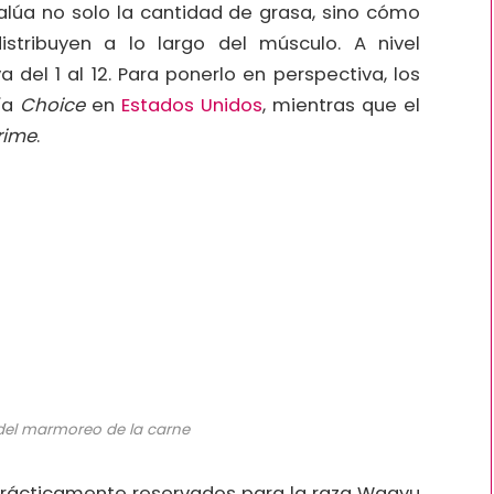
úa no solo la cantidad de grasa, sino cómo
stribuyen a lo largo del músculo. A nivel
a del 1 al 12. Para ponerlo en perspectiva, los
ía
Choice
en
Estados Unidos
, mientras que el
rime
.
 del marmoreo de la carne
n prácticamente reservados para la raza Wagyu