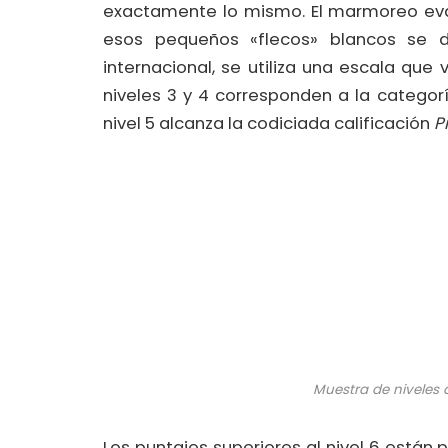
exactamente lo mismo. El marmoreo eval
esos pequeños «flecos» blancos se di
internacional, se utiliza una escala que v
niveles 3 y 4 corresponden a la categor
nivel 5 alcanza la codiciada calificación
P
Muestra de niveles
Los puntajes superiores al nivel 6 está