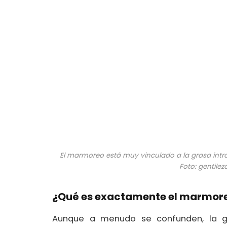
El marmoreo está muy vinculado a la grasa intra
Foto: gentile
¿Qué es exactamente el marmoreo
Aunque a menudo se confunden, la g