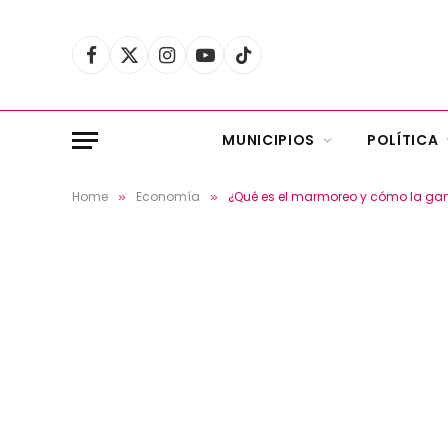
Facebook
X
Instagram
YouTube
TikTok
(Twitter)
MUNICIPIOS
POLÍTICA
Home
Economía
¿Qué es el marmoreo y cómo la gan
»
»