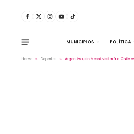
Facebook
X
Instagram
YouTube
TikTok
(Twitter)
MUNICIPIOS
POLÍTICA
Home
Deportes
Argentina, sin Messi, visitará a Chile
»
»