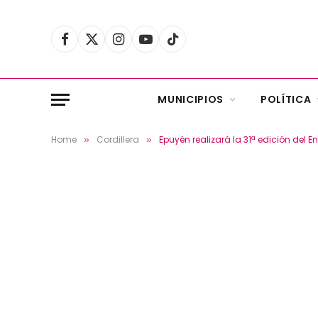
Facebook
X
Instagram
YouTube
TikTok
(Twitter)
MUNICIPIOS
POLÍTICA
Home
Cordillera
Epuyén realizará la 31ª edición del E
»
»