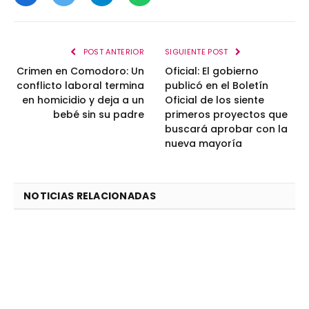
Facebook
Twitter
Telegram
WhatsApp
POST ANTERIOR
SIGUIENTE POST
Crimen en Comodoro: Un
Oficial: El gobierno
conflicto laboral termina
publicó en el Boletín
en homicidio y deja a un
Oficial de los siente
bebé sin su padre
primeros proyectos que
buscará aprobar con la
nueva mayoría
NOTICIAS RELACIONADAS