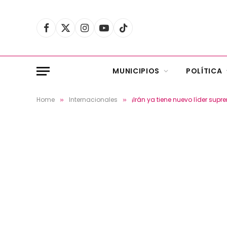
Facebook
X
Instagram
YouTube
TikTok
(Twitter)
MUNICIPIOS
POLÍTICA
Home
Internacionales
¡Irán ya tiene nuevo líder sup
»
»