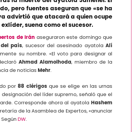
 tras la muerte del ayatola Jamenei. El
ado, pero fuentes aseguran que «se ha
 ya advirtió que atacará a quien ocupe
l exlíder, suena como el sucesor.
pertos de Irán
aseguraron este domingo que
del país
, sucesor del asesinado ayatola
Alí
amente su nombre. «El voto para designar al
 declaró
Ahmad Alamolhoda
, miembro de la
cia de noticias
Mehr
.
ado por
88 clérigos
que se elige en las urnas
 designación del líder supremo, señaló que el
tarde. Corresponde ahora al ayatola
Hashem
cretaría de la Asamblea de Expertos, «anunciar
s. Según
DW
.