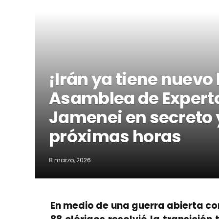
¡Irán ya tiene nuevo
Asamblea de Expertos
Jamenei en secreto y
próximas horas
8 marzo, 2026
En medio de una guerra abierta con