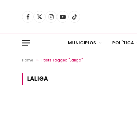
Facebook
X
Instagram
YouTube
TikTok
(Twitter)
MUNICIPIOS
POLÍTICA
Home
Posts Tagged "Laliga"
»
LALIGA