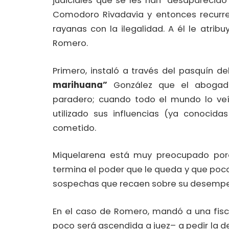
judiciales que se les han “desaparecido
Comodoro Rivadavia y entonces recurre
rayanas con la ilegalidad. A él le atri
Romero.
Primero, instaló a través del pasquín del
marihuana”
González que el abogado
paradero; cuando todo el mundo lo veía
utilizado sus influencias (ya conocidas
cometido.
Miquelarena está muy preocupado por
termina el poder que le queda y que poco
sospechas que recaen sobre su desempeño
En el caso de Romero, mandó a una fisc
poco será ascendida a juez– a pedir la de