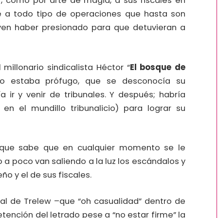
”, como por arte de magia, a sus fiscales en
 a todo tipo de operaciones que hasta son
buyen haber presionado para que detuvieran a
 millonario sindicalista Héctor “
El bosque de
 estaba prófugo, que se desconocía su
 ir y venir de tribunales. Y después; habría
 en el mundillo tribunalicio) para lograr su
que sabe que en cualquier momento se le
 a poco van saliendo a la luz los escándalos y
 y el de sus fiscales.
al de Trelew –que “oh casualidad” dentro de
tención del letrado pese a “no estar firme” la