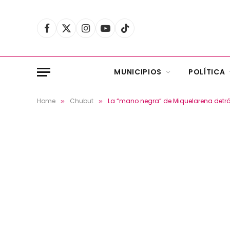
Facebook
X
Instagram
YouTube
TikTok
(Twitter)
MUNICIPIOS
POLÍTICA
Home
Chubut
La “mano negra” de Miquelarena detrá
»
»