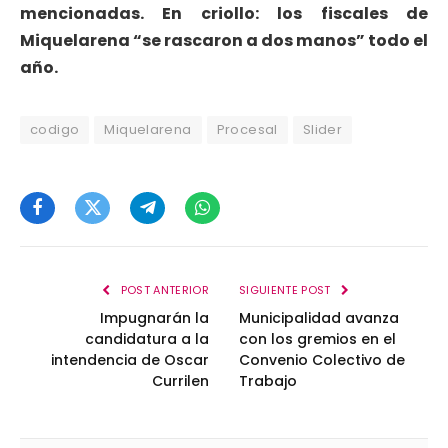
mencionadas. En criollo: los fiscales de
Miquelarena “se rascaron a dos manos” todo el
año.
codigo
Miquelarena
Procesal
Slider
Facebook
Twitter
Telegram
WhatsApp
POST ANTERIOR
SIGUIENTE POST
Impugnarán la
Municipalidad avanza
candidatura a la
con los gremios en el
intendencia de Oscar
Convenio Colectivo de
Currilen
Trabajo