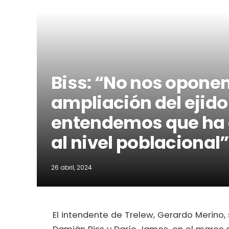
Biss: “No nos opone
ampliación del ejido
entendemos que ha 
al nivel poblacional”
26 abril, 2024
El intendente de Trelew, Gerardo Merino