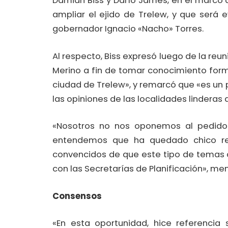
Damián Biss y Darío James, en el marco d
ampliar el ejido de Trelew, y que será
gobernador Ignacio «Nacho» Torres.
Al respecto, Biss expresó luego de la re
Merino a fin de tomar conocimiento form
ciudad de Trelew», y remarcó que «es un 
las opiniones de las localidades linderas
«Nosotros no nos oponemos al pedido 
entendemos que ha quedado chico res
convencidos de que este tipo de temas 
con las Secretarías de Planificación», me
Consensos
«En esta oportunidad, hice referencia