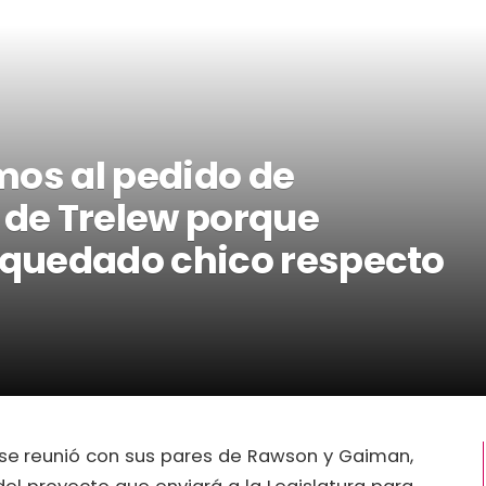
mos al pedido de
 de Trelew porque
quedado chico respecto
, se reunió con sus pares de Rawson y Gaiman,