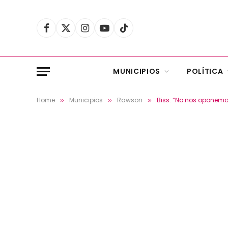
Facebook
X
Instagram
YouTube
TikTok
(Twitter)
MUNICIPIOS
POLÍTICA
Home
Municipios
Rawson
Biss: “No nos oponemo
»
»
»