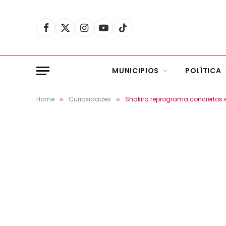
Facebook
X
Instagram
YouTube
TikTok
(Twitter)
MUNICIPIOS
POLÍTICA
Home
Curiosidades
Shakira reprograma conciertos 
»
»