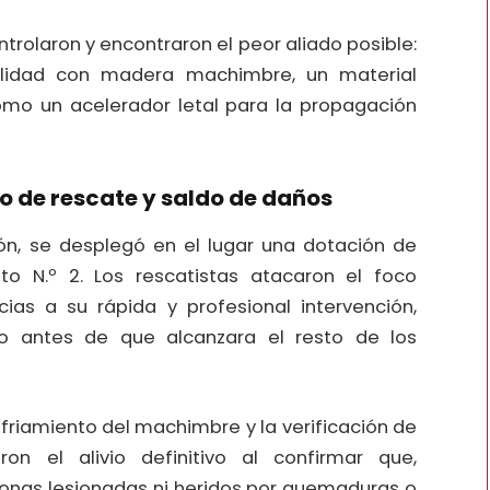
trolaron y encontraron el peor aliado posible:
alidad con madera machimbre, un material
mo un acelerador letal para la propagación
vo de rescate y saldo de daños
ón, se desplegó en el lugar una dotación de
o N.º 2. Los rescatistas atacaron el foco
cias a su rápida y profesional intervención,
dio antes de que alcanzara el resto de los
enfriamiento del machimbre y la verificación de
ron el alivio definitivo al confirmar que,
sonas lesionadas ni heridos por quemaduras o