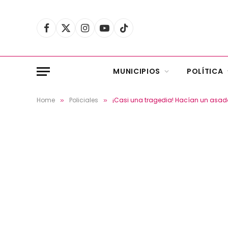
Facebook
X
Instagram
YouTube
TikTok
(Twitter)
MUNICIPIOS
POLÍTICA
Home
Policiales
¡Casi una tragedia! Hacían un asado
»
»