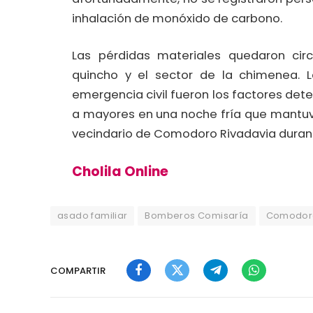
inhalación de monóxido de carbono.
Las pérdidas materiales quedaron circ
quincho y el sector de la chimenea. L
emergencia civil fueron los factores det
a mayores en una noche fría que mantuvo
vecindario de Comodoro Rivadavia durant
Cholila Online
asado familiar
Bomberos Comisaría
Comodor
COMPARTIR
Facebook
Twitter
Telegram
WhatsApp