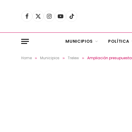
Facebook
X
Instagram
YouTube
TikTok
(Twitter)
MUNICIPIOS
POLÍTICA
Home
Municipios
Trelew
Ampliación presupuestari
»
»
»