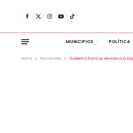
Facebook
X
Instagram
YouTube
TikTok
(Twitter)
MUNICIPIOS
POLÍTICA
Home
Nacionales
Guillermo Francos reivindica la ba
»
»