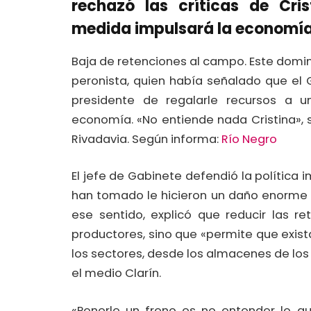
rechazó las críticas de Cri
medida impulsará la economía
Baja de retenciones al campo. Este doming
peronista, quien había señalado que el 
presidente de regalarle recursos a 
economía. «No entiende nada Cristina», 
Rivadavia. Según informa:
Río Negro
El jefe de Gabinete defendió la política 
han tomado le hicieron un daño enorme a
ese sentido, explicó que reducir las r
productores, sino que «permite que exis
los sectores, desde los almacenes de los
el medio Clarín.
«Ponerle un freno es no entender lo q