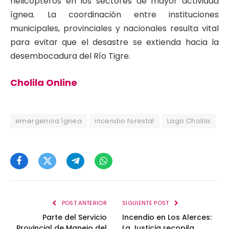
helicópteros en los sectores de mayor actividad
ígnea. La coordinación entre instituciones
municipales, provinciales y nacionales resulta vital
para evitar que el desastre se extienda hacia la
desembocadura del Río Tigre.
Cholila Online
emergencia ígnea
incendio forestal
Lago Cholila
Facebook
Twitter
Telegram
WhatsApp
POST ANTERIOR
SIGUIENTE POST
Parte del Servicio
Incendio en Los Alerces:
Provincial de Manejo del
La Justicia recopila