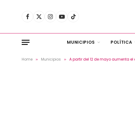
Facebook
X
Instagram
YouTube
TikTok
(Twitter)
MUNICIPIOS
POLÍTICA
Home
Municipios
A partir del 12 de mayo aumenta el 
»
»