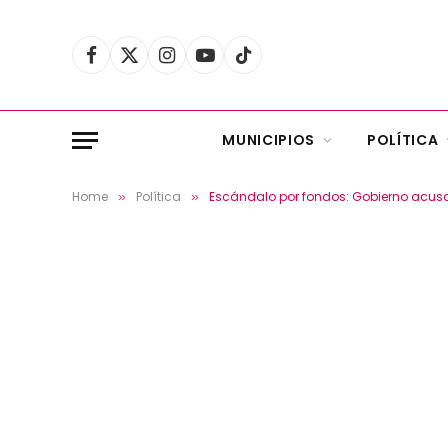
Facebook
X
Instagram
YouTube
TikTok
(Twitter)
MUNICIPIOS
POLÍTICA
Home
Política
Escándalo por fondos: Gobierno acusa 
»
»